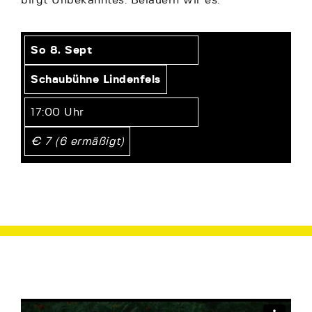
So 8. Sept
Schaubühne Lindenfels
17:00 Uhr
€ 7 (6 ermäßigt)