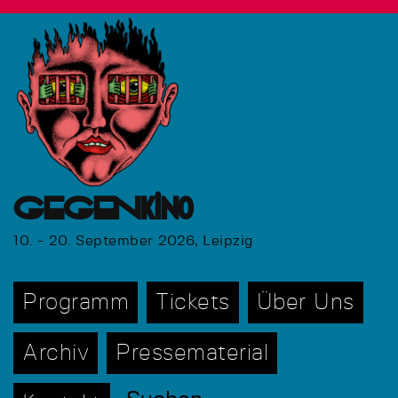
GEGENkino
10. - 20. September 2026, Leipzig
Programm
Tickets
Über Uns
Archiv
Pressematerial