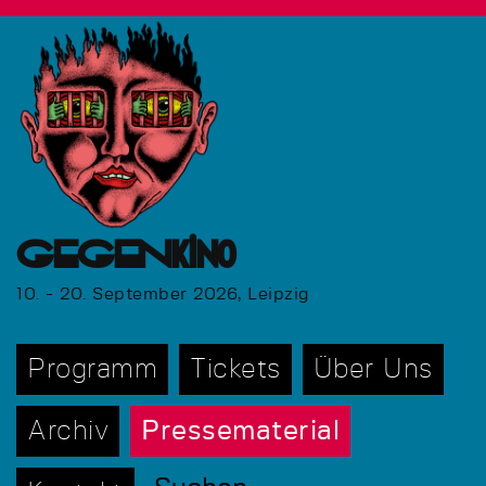
GEGENkino
10. - 20. September 2026, Leipzig
Programm
Tickets
Über Uns
Archiv
Pressematerial