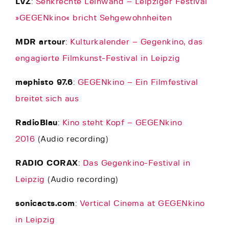
LVZ
:
Senkrechte Leinwand – Leipziger Festival
»GEGENkino« bricht Sehgewohnheiten
MDR artour
:
Kulturkalender – Gegenkino, das
engagierte Filmkunst-Festival in Leipzig
mephisto 97.6
:
GEGENkino – Ein Filmfestival
breitet sich aus
RadioBlau
:
Kino steht Kopf – GEGENkino
2016
(Audio recording)
RADIO CORAX
:
Das Gegenkino-Festival in
Leipzig
(Audio recording)
sonicacts.com
:
Vertical Cinema at GEGENkino
in Leipzig