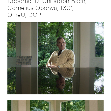
Doborac, D: Christoph Bach,
Cornelius Obonya, 130’,
OmeU, DCP