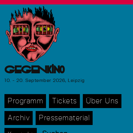
GEGENkino
10. - 20. September 2026, Leipzig
Programm
Tickets
Über Uns
Archiv
Pressematerial