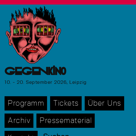
GEGENkino
10. - 20. September 2026, Leipzig
Programm
Tickets
Über Uns
Archiv
Pressematerial