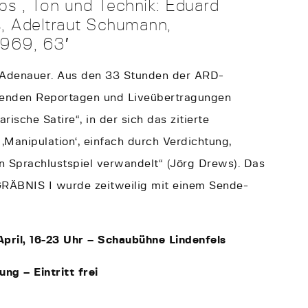
s , Ton und Technik: Eduard
s, Adeltraut Schumann,
969, 63′
d Adenauer. Aus den 33 Stunden der ARD-
tenden Reportagen und Liveübertragungen
rische Satire“, in der sich das zitierte
‚Manipulation‘, einfach durch Verdichtung,
in Sprachlustspiel verwandelt“ (Jörg Drews). Das
RÄBNIS I wurde zeitweilig mit einem Sende-
. April, 16-23 Uhr – Schaubühne Lindenfels
ng – Eintritt frei