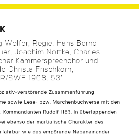
CK
 Wölfer, Regie: Hans Bernd
uer, Joachim Nottke, Charles
rcher Kammersprechchor und
e Christa Frischkorn,
DR/SWF 1968, 53′
ziativ-verstörende Zusammenführung
eime sowie Lese- bzw. Märchenbuchverse mit den
z-Kommandanten Rudolf Höß. In überlappenden
ei ebenso der martialische Charakter des
erfahrbar wie das empörende Nebeneinander