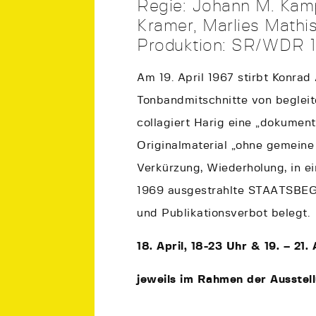
Regie: Johann M. Kamp
Kramer, Marlies Mathi
Produktion: SR/WDR 1
Am 19. April 1967 stirbt Konra
Tonbandmitschnitte von beglei
collagiert Harig eine „dokumenta
Originalmaterial „ohne gemeine 
Verkürzung, Wiederholung, in e
1969 ausgestrahlte STAATSBEG
und Publikationsverbot belegt.
18. April, 18-23 Uhr & 19. – 21
jeweils im Rahmen der Ausstellu