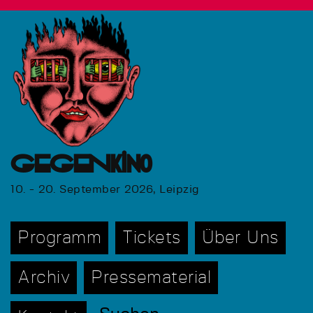
GEGENkino
10. - 20. September 2026, Leipzig
Programm
Tickets
Über Uns
Archiv
Pressematerial