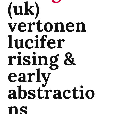
(uk)
vertonen
lucifer
rising &
early
abstractio
ns