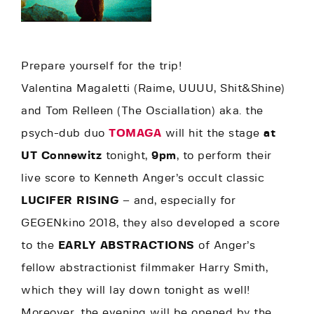
Prepare yourself for the trip!
Valentina Magaletti (Raime, UUUU, Shit&Shine)
and Tom Relleen (The Osciallation) aka. the
psych-dub duo
TOMAGA
will hit the stage
at
UT Connewitz
tonight,
9pm
, to perform their
live score to Kenneth Anger’s occult classic
LUCIFER RISING
– and, especially for
GEGENkino 2018, they also developed a score
to the
EARLY ABSTRACTIONS
of Anger’s
fellow abstractionist filmmaker Harry Smith,
which they will lay down tonight as well!
Moreover, the evening will be opened by the