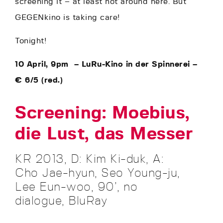
screening it – at least not around here. But
GEGENkino is taking care!
Tonight!
10 April, 9pm –
LuRu-Kino in der Spinnerei –
€
6/5 (red.)
Screening: Moebius,
die Lust, das Messer
KR 2013, D: Kim Ki-duk, A:
Cho Jae-hyun, Seo Young-ju,
Lee Eun-woo, 90’, no
dialogue, BluRay