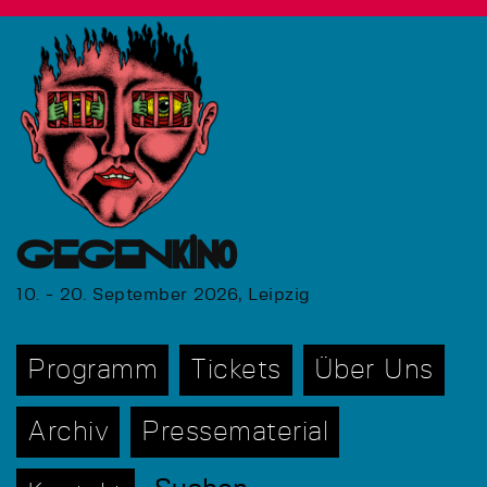
GEGENkino
10. - 20. September 2026, Leipzig
Programm
Tickets
Über Uns
Archiv
Pressematerial