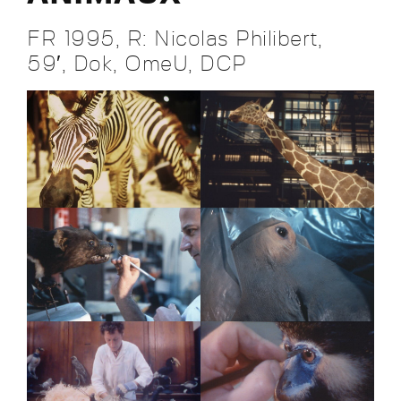
FR 1995, R: Nicolas Philibert,
59′, Dok, OmeU, DCP