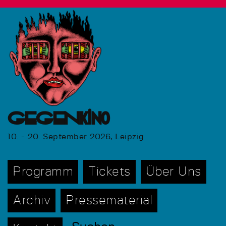
GEGENkino
10. - 20. September 2026, Leipzig
Programm
Tickets
Über Uns
Archiv
Pressematerial