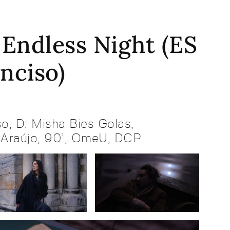
| Endless Night (ES
Enciso)
o, D: Misha Bies Golas,
 Araújo, 90’, OmeU, DCP