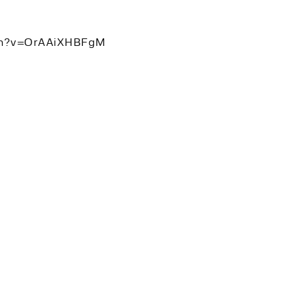
tch?v=OrAAiXHBFgM