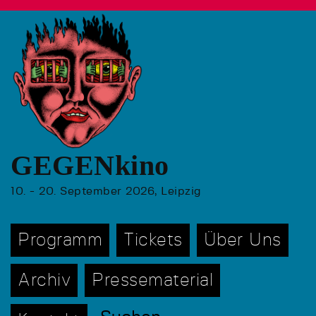
GEGENkino
10. - 20. September 2026, Leipzig
Programm
Tickets
Über Uns
Archiv
Pressematerial