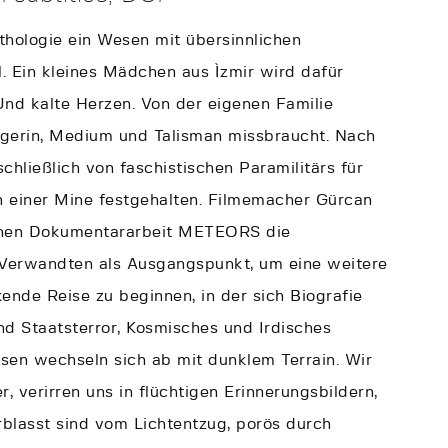
ythologie ein Wesen mit übersinnlichen
l. Ein kleines Mädchen aus Ìzmir wird dafür
Und kalte Herzen. Von der eigenen Familie
agerin, Medium und Talisman missbraucht. Nach
hließlich von faschistischen Paramilitärs für
n einer Mine festgehalten. Filmemacher Gürcan
schen Dokumentararbeit METEORS die
 Verwandten als Ausgangspunkt, um eine weitere
kende Reise zu beginnen, in der sich Biografie
d Staatsterror, Kosmisches und Irdisches
asen wechseln sich ab mit dunklem Terrain. Wir
r, verirren uns in flüchtigen Erinnerungsbildern,
erblasst sind vom Lichtentzug, porös durch