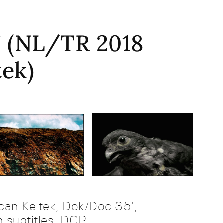
 (NL/TR 2018
tek)
an Keltek, Dok/Doc 35’,
 subtitles, DCP