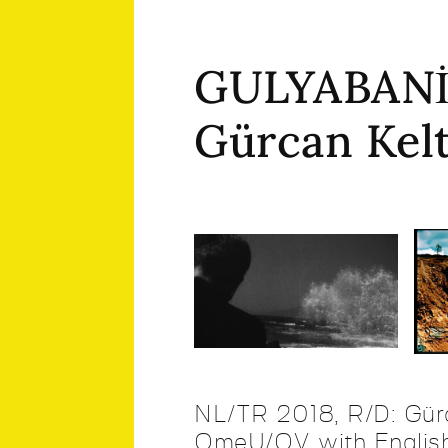
GULYABANİ
Gürcan Kel
NL/TR 2018, R/D: Gürc
OmeU/OV with English