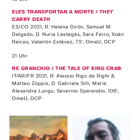
ELES TRANSPORTAN A MORTE / THEY
CARRY DEATH
ES/CO 2021, R: Helena Girón, Samuel M.
Delgado, D: Nuria Lestegás, Sara Ferro, Xoán
Reices, Valentín Estévez, 75‘, OmeU, DCP
21 Uhr
RE GRANCHIO / THE TALE OF KING CRAB
IT/AR/FR 2021, R: Alessio Rigo de Righi &
Matteo Zoppis, D: Gabriele Silli, Maria
Alexandra Lungu, Severino Sperandio, 106‘,
OmeU, DCP