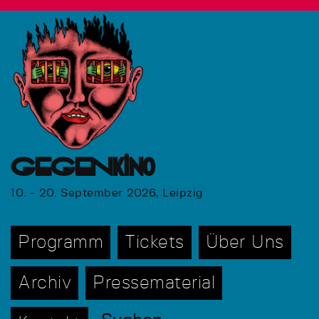
GEGENkino
10. - 20. September 2026, Leipzig
Programm
Tickets
Über Uns
Archiv
Pressematerial