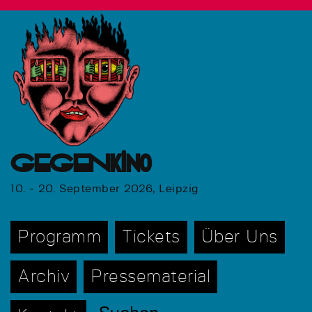
GEGENkino
10. - 20. September 2026, Leipzig
Programm
Tickets
Über Uns
Archiv
Pressematerial