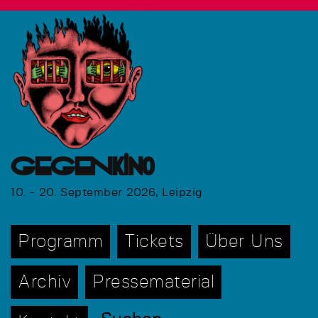
GEGENkino
10. - 20. September 2026, Leipzig
Programm
Tickets
Über Uns
Archiv
Pressematerial