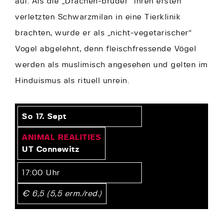
auf. Als die „Drachen-brüder“ ihren ersten
verletzten Schwarzmilan in eine Tierklinik
brachten, wurde er als „nicht-vegetarischer“
Vogel abgelehnt, denn fleischfressende Vögel
werden als muslimisch angesehen und gelten im
Hinduismus als rituell unrein.
So 17. Sept
ANIMAL REALITIES
UT Connewitz
17:00 Uhr
€ 6,5 (5,5 erm.
/red.
)