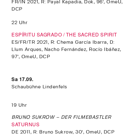
FR/IN 2021, R: Payal Kapadia, Dok, 96‘, OmeU,
DCP
22 Uhr
ESPÍRITU SAGRADO / THE SACRED SPIRIT
ES/FR/TR 2021, R: Chema García Ibarra, D:
Llum Arques, Nacho Fernández, Rocío Ibáñez,
97’, OmeU, DCP
Sa 17.09.
Schaubühne Lindenfels
19 Uhr
BRUNO SUKROW – DER FILMEBASTLER
SATURNUS
DE 2011, R: Bruno Sukrow, 30‘, OmeU, DCP