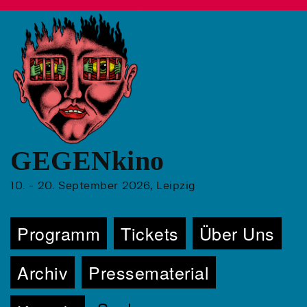
GEGENkino
10. - 20. September 2026, Leipzig
Programm
Tickets
Über Uns
Archiv
Pressematerial