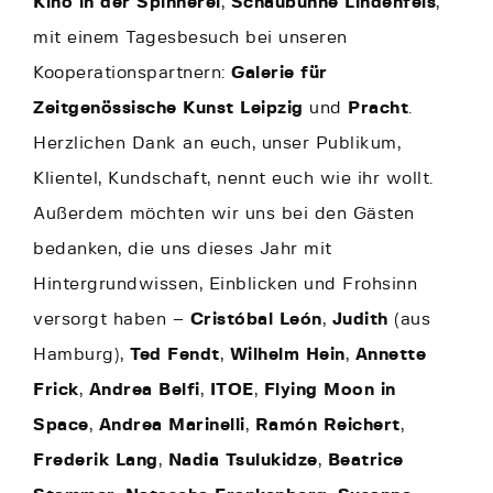
Kino in der Spinnerei
,
Schaubühne Lindenfels
,
mit einem Tagesbesuch bei unseren
Kooperationspartnern:
Galerie für
Zeitgenössische Kunst Leipzig
und
Pracht
.
Herzlichen Dank an euch, unser Publikum,
Klientel, Kundschaft, nennt euch wie ihr wollt.
Außerdem möchten wir uns bei den Gästen
bedanken, die uns dieses Jahr mit
Hintergrundwissen, Einblicken und Frohsinn
versorgt haben –
Cristóbal León
,
Judith
(aus
Hamburg),
Ted Fendt
,
Wilhelm Hein
,
Annette
Frick
,
Andrea Belfi
,
ITOE
,
Flying Moon in
Space
,
Andrea Marinelli
,
Ramón Reichert
,
Frederik Lang
,
Nadia Tsulukidze
,
Beatrice