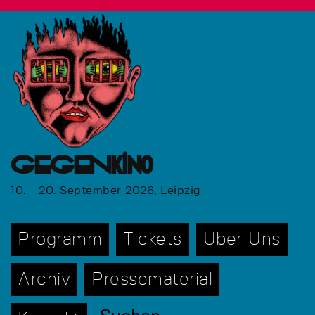
GEGENkino
10. - 20. September 2026, Leipzig
Programm
Tickets
Über Uns
Archiv
Pressematerial